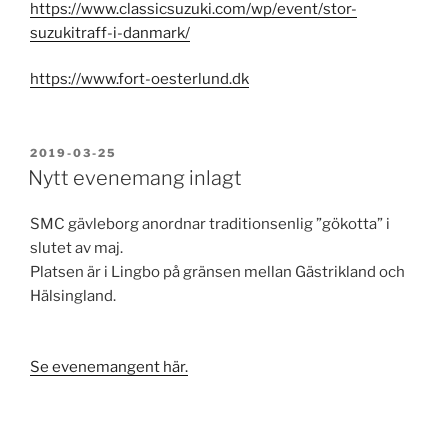
https://www.classicsuzuki.com/wp/event/stor-
suzukitraff-i-danmark/
https://www.fort-oesterlund.dk
PUBLICERAT
2019-03-25
Nytt evenemang inlagt
SMC gävleborg anordnar traditionsenlig ”gökotta” i
slutet av maj.
Platsen är i Lingbo på gränsen mellan Gästrikland och
Hälsingland.
Se evenemangent här.