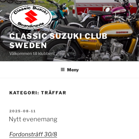
Hoppa
till
innehåll
CLASSIC SUZUKI CLUB
SWEDEN
Välkommen till klubben!
Meny
KATEGORI:
TRÄFFAR
PUBLICERAT
2025-08-11
Nytt evenemang
Fordonsträff 30/8