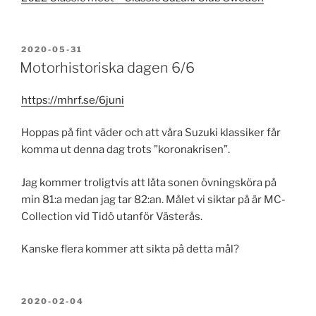
PUBLICERAT
2020-05-31
Motorhistoriska dagen 6/6
https://mhrf.se/6juni
Hoppas på fint väder och att våra Suzuki klassiker får
komma ut denna dag trots ”koronakrisen”.
Jag kommer troligtvis att låta sonen övningsköra på
min 81:a medan jag tar 82:an. Målet vi siktar på är MC-
Collection vid Tidö utanför Västerås.
Kanske flera kommer att sikta på detta mål?
PUBLICERAT
2020-02-04