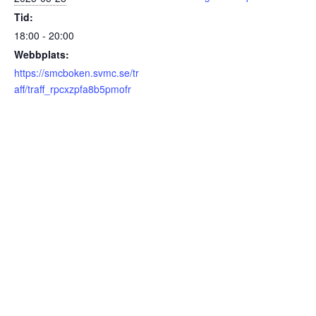
Tid:
18:00 - 20:00
Webbplats:
https://smcboken.svmc.se/tr
aff/traff_rpcxzpfa8b5pmofr