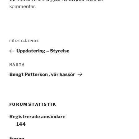
kommentar.
Inläggsnavigering
Föregående
FÖREGÅENDE
inlägg
Uppdatering – Styrelse
Nästa
NÄSTA
inlägg
Bengt Petterson , vår kassör
FORUMSTATISTIK
Registrerade användare
144
Forum