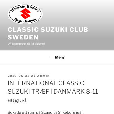
Hoppa
till
innehåll
CLASSIC SUZUKI CLUB
SWEDEN
Välkommen till klubben!
Meny
PUBLICERAT
2019-06-25
AV
ADMIN
INTERNATIONAL CLASSIC
SUZUKI TRÆF I DANMARK 8-11
august
Bokade ett rum på Scandic i Silkeborg igår.