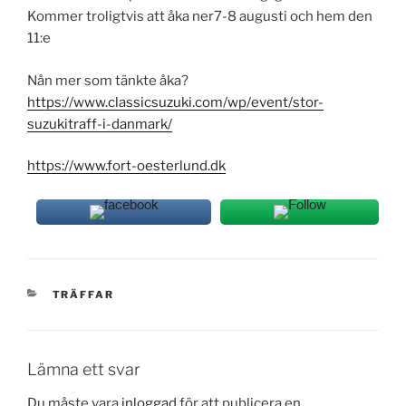
Kommer troligtvis att åka ner7-8 augusti och hem den
11:e
Nån mer som tänkte åka?
https://www.classicsuzuki.com/wp/event/stor-
suzukitraff-i-danmark/
https://www.fort-oesterlund.dk
KATEGORIER
TRÄFFAR
Lämna ett svar
Du måste vara
inloggad
för att publicera en