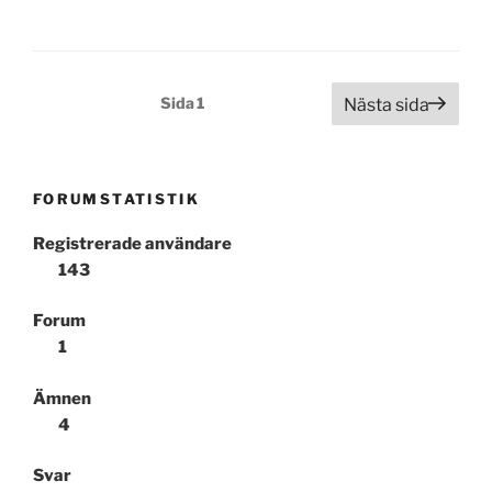
Sidnumrering
Sida
1
Nästa sida
för
inlägg
FORUMSTATISTIK
Registrerade användare
143
Forum
1
Ämnen
4
Svar