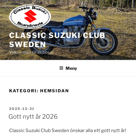
Hoppa
till
innehåll
CLASSIC SUZUKI CLUB
SWEDEN
Välkommen till klubben!
Meny
KATEGORI:
HEMSIDAN
PUBLICERAT
2025-12-31
Gott nytt år 2026
Classic Suzuki Club Sweden önskar alla ett gott nytt år!