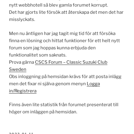
nytt webbhotell så blev gamla forumet korrupt.
Det har gjorts lite försök att återskapa det men det har
misslyckats.
Men nu äntligen har jag tagit mig tid för att försöka
finna en lösning och hittat funktioner för ett helt nytt
forum som jag hoppas kunna erbjuda den
funktionalitet som saknats.
Prova gärna
CSCS Forum – Classic Suzuki Club
Sweden
Obs inloggning på hemsidan krävs för att posta inlägg
men det fixar ni själva genom menyn
Logga
in/Registrera
Finns även lite statistik från forumet presenterat till
höger om inläggen på hemsidan.
PUBLICERAT
2023-01-11