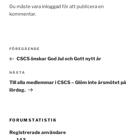
Du måste vara
inloggad
för att publicera en
kommentar.
Inläggsnavigering
Föregående
FÖREGÅENDE
inlägg
CSCS önskar God Jul och Gott nytt år
Nästa
NÄSTA
inlägg
Till alla medlemmar i CSCS – Glöm inte årsmötet på
lördag.
FORUMSTATISTIK
Registrerade användare