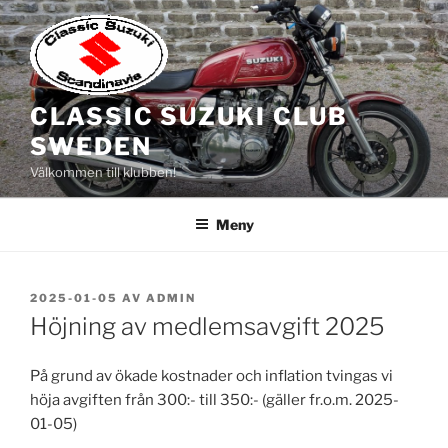
Hoppa
till
innehåll
CLASSIC SUZUKI CLUB
SWEDEN
Välkommen till klubben!
Meny
PUBLICERAT
2025-01-05
AV
ADMIN
Höjning av medlemsavgift 2025
På grund av ökade kostnader och inflation tvingas vi
höja avgiften från 300:- till 350:- (gäller fr.o.m. 2025-
01-05)