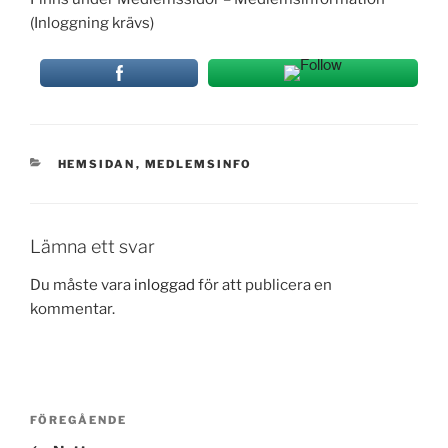
(Inloggning krävs)
KATEGORIER
HEMSIDAN
,
MEDLEMSINFO
Lämna ett svar
Du måste vara
inloggad
för att publicera en
kommentar.
Inläggsnavigering
Föregående
FÖREGÅENDE
inlägg