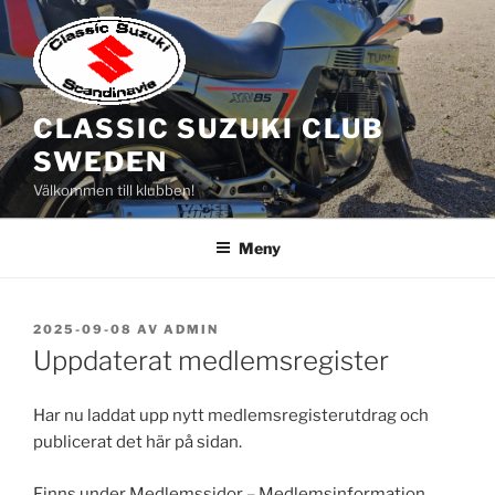
Hoppa
till
innehåll
CLASSIC SUZUKI CLUB
SWEDEN
Välkommen till klubben!
Meny
PUBLICERAT
2025-09-08
AV
ADMIN
Uppdaterat medlemsregister
Har nu laddat upp nytt medlemsregisterutdrag och
publicerat det här på sidan.
Finns under Medlemssidor – Medlemsinformation