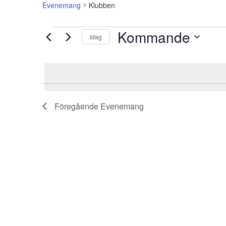
Evenemang
Klubben
Evenemang
Kommande
Idag
V
ä
l
j
d
Föregående
Evenemang
a
t
u
m
.