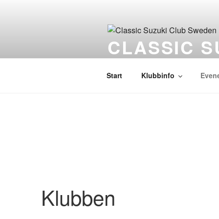
Hoppa
till
innehåll
CLASSIC S
Välkommen till klubben!
Start
Klubbinfo
Even
Klubben