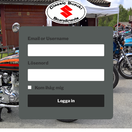
Email or Username
Lösenord
Kom ihåg mig